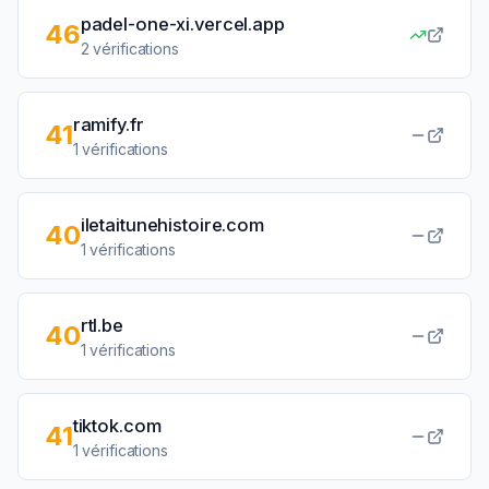
padel-one-xi.vercel.app
46
2
vérifications
ramify.fr
41
1
vérifications
iletaitunehistoire.com
40
1
vérifications
rtl.be
40
1
vérifications
tiktok.com
41
1
vérifications