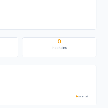
0
Incertains
Incertain