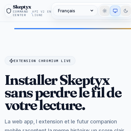
Skeptyx
COMMAND
API V2 EN
Langue
CENTER
LIGNE
EXTENSION CHROMIUM LIVE
Installer Skeptyx
sans perdre le fil de
votre lecture.
La web app, l extension et le futur companion
mobile racontent la meme histoire: un score clair,