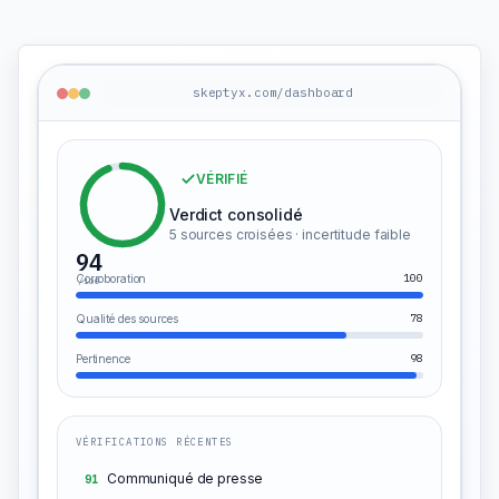
skeptyx.com/dashboard
VÉRIFIÉ
Verdict consolidé
5 sources croisées · incertitude faible
94
100
Corroboration
/100
78
Qualité des sources
98
Pertinence
VÉRIFICATIONS RÉCENTES
Communiqué de presse
91