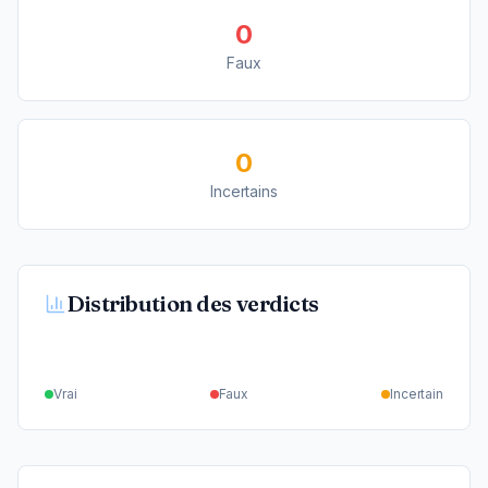
0
Faux
0
Incertains
Distribution des verdicts
Vrai
Faux
Incertain