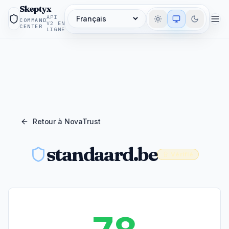
Skeptyx
API
COMMAND
Langue
V2 EN
CENTER
LIGNE
Retour à NovaTrust
standaard.be
Vérifié
Synthese NovaTrust du domaine