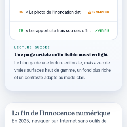
«
La photo de l’inondation date de cette semaine
»
34
TROMPEUR
«
Le rapport cite trois sources officielles
»
79
VÉRIFIÉ
LECTURE GUIDEE
Une page article enfin lisible aussi en light
Le blog garde une lecture editoriale, mais avec de
vraies surfaces haut de gamme, un fond plus riche
et un contraste adapte au mode clair.
La fin de l'innocence numérique
En 2025, naviguer sur Internet sans outils de