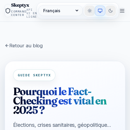
Skeptyx
API
COMMAND
Langue
V2 EN
CENTER
LIGNE
Retour au blog
GUIDE SKEPTYX
Pourquoi le Fact-
Checking est vital en
2025 ?
Élections, crises sanitaires, géopolitique...